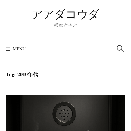
Skip
アアダコウダ
to
content
映画と本と
Search
for:
MENU
Tag:
2010年代