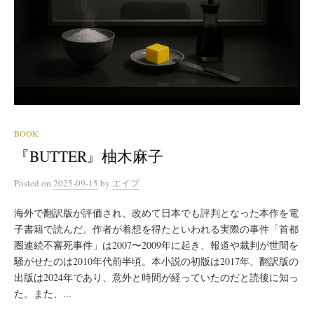
BOOK
『BUTTER』柚木麻子
Posted
on
2025-09-15
by
エイプ
海外で翻訳版が評価され、改めて日本でも評判となった本作を電
子書籍で読んだ。作者が着想を得たといわれる実際の事件「首都
圏連続不審死事件」は2007〜2009年に起き、報道や裁判が世間を
騒がせたのは2010年代前半頃。本小説の初版は2017年、翻訳版の
出版は2024年であり、意外と時間が経っていたのだと読後に知っ
た。また、...