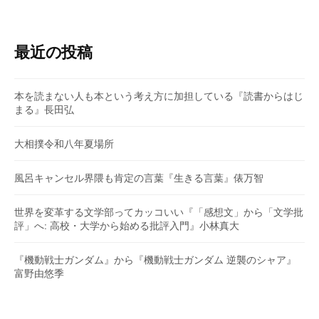
最近の投稿
本を読まない人も本という考え方に加担している『読書からはじ
まる』長田弘
大相撲令和八年夏場所
風呂キャンセル界隈も肯定の言葉『生きる言葉』俵万智
世界を変革する文学部ってカッコいい『「感想文」から「文学批
評」へ: 高校・大学から始める批評入門』小林真大
『機動戦士ガンダム』から『機動戦士ガンダム 逆襲のシャア』
富野由悠季