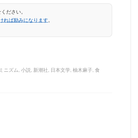
せください。
ければ励みになります
。
ミニズム
,
小説
,
新潮社
,
日本文学
,
柚木麻子
,
食