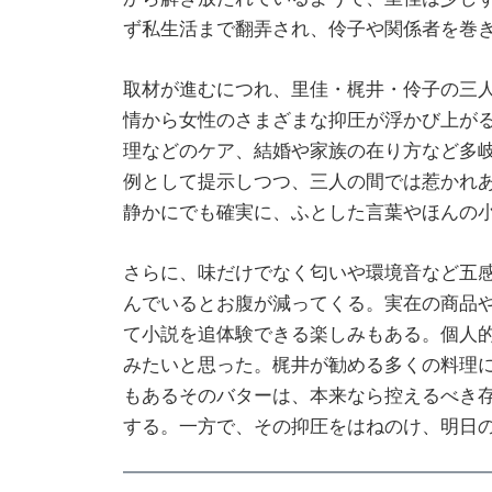
ず私生活まで翻弄され、伶子や関係者を巻
取材が進むにつれ、里佳・梶井・伶子の三
情から女性のさまざまな抑圧が浮かび上が
理などのケア、結婚や家族の在り方など多
例として提示しつつ、三人の間では惹かれ
静かにでも確実に、ふとした言葉やほんの
さらに、味だけでなく匂いや環境音など五
んでいるとお腹が減ってくる。実在の商品
て小説を追体験できる楽しみもある。個人
みたいと思った。梶井が勧める多くの料理
もあるそのバターは、本来なら控えるべき
する。一方で、その抑圧をはねのけ、明日