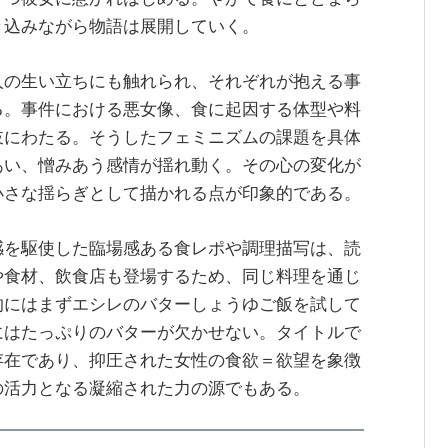
き込みながら物語は展開していく。
人の生い立ちにも触れられ、それぞれが抱える事
る。事件における悪女像、食に起因する体型や料
岐にわたる。そうしたフェミニズムの課題を具体
あい、憎みあう感情が揺れ動く。その心の変化が
小さな揺らぎとして描かれる点が印象的である。
感を駆使した臨場感ある食レポや調理描写は、読
や食材、飲食店も登場するため、同じ料理を通じ
的にはまずエシレのバターしょうゆご飯を試して
にはたっぷりのバターが欠かせない。タイトルで
存在であり、抑圧された女性の食欲＝欲望を象徴
の活力となる凝縮された力の源でもある。