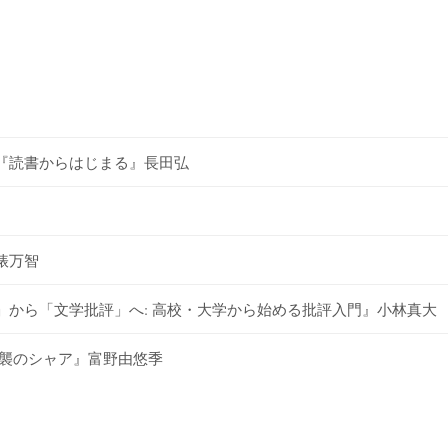
『読書からはじまる』長田弘
俵万智
から「文学批評」へ: 高校・大学から始める批評入門』小林真大
逆襲のシャア』富野由悠季