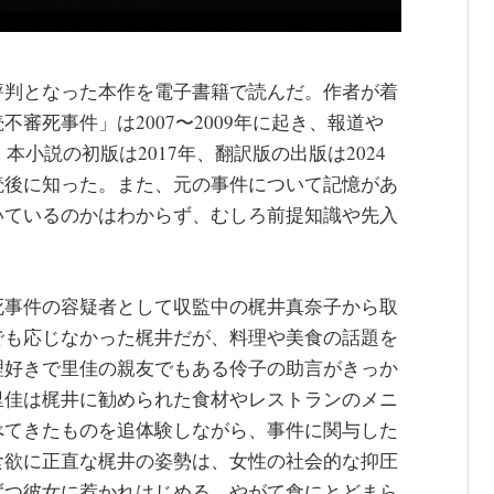
評判となった本作を電子書籍で読んだ。作者が着
審死事件」は2007〜2009年に起き、報道や
本小説の初版は2017年、翻訳版の出版は2024
読後に知った。また、元の事件について記憶があ
いているのかはわからず、むしろ前提知識や先入
死事件の容疑者として収監中の梶井真奈子から取
でも応じなかった梶井だが、料理や美食の話題を
理好きで里佳の親友でもある伶子の助言がきっか
里佳は梶井に勧められた食材やレストランのメニ
べてきたものを追体験しながら、事件に関与した
食欲に正直な梶井の姿勢は、女性の社会的な抑圧
ずつ彼女に惹かれはじめる。やがて食にとどまら