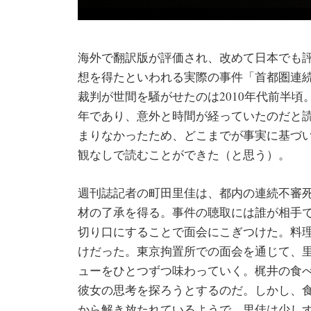
海外で翻訳版が評価され、改めて日本でも
想を得たといわれる実際の事件「首都圏連続不
裁判が世間を騒がせたのは2010年代前半頃。
年であり、意外と時間が経っていたのだと
まりなかったため、どこまでが事実に基づ
観なしで読むことができた（と思う）。
週刊誌記者の町田里佳は、都内の連続不審
材の了承を得る。事件の聴取には誰が相手
切り口にすることで面会にこぎつけた。料
けだった。東京拘置所での面会を通じて、
ューをひとつずつ味わっていく。梶井の食
彼女の思考を探ろうとするのだ。しかし、
から解き放たれているようで、里佳は少し