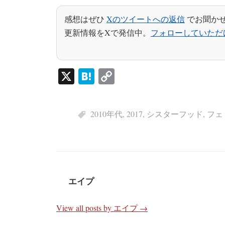
感想はぜひ
Xのツイートへの返信
でお聞か
更新情報をXで発信中。
フォローしていただ
X
H
C
at
op
en
y
2010年代
,
2017
,
シスターフッド
,
フェ
a
Li
nk
エイプ
View all posts by エイプ →