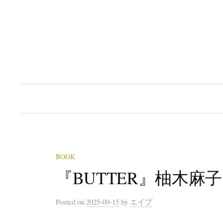
Skip
to
content
BOOK
『BUTTER』柚木麻子
Posted
on
2025-09-15
by
エイプ