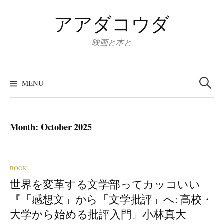
Skip
アアダコウダ
to
content
映画と本と
Search
for:
MENU
Month:
October 2025
BOOK
世界を変革する文学部ってカッコいい
『「感想文」から「文学批評」へ: 高校・
大学から始める批評入門』小林真大