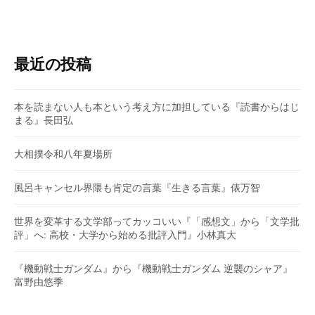
最近の投稿
本を読まない人も本という考え方に加担している『読書からはじ
まる』長田弘
大相撲令和八年夏場所
風呂キャンセル界隈も肯定の言葉『生きる言葉』俵万智
世界を変革する文学部ってカッコいい『「感想文」から「文学批
評」へ: 高校・大学から始める批評入門』小林真大
『機動戦士ガンダム』から『機動戦士ガンダム 逆襲のシャア』
富野由悠季