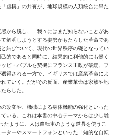
た「虚構」の共有が、地球規模の人類統合に果た
能感から脱し、「我々にはまだ知らないことがあ
って解明しようとする姿勢がもたらした革命であ
義と結びついて、現代の世界秩序の礎となってい
利己的であると同時に、結果的に利他的にも働く
シッピ・バブルを契機にフランス王政が破綻、フ
が獲得される一方で、イギリスでは産業革命によ
かれていく。だがその反面、産業革命は家族や地
もたらした。
命の改変や、機械による身体機能の強化といった
している。これは本書の中心テーマからは少し離
が語ったように、人は自転車のような道具を使うこ
ューターやスマートフォンといった「知的な自転