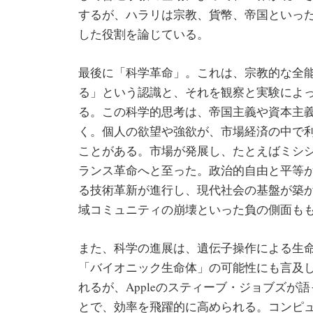
するが、ハラリは宗教、貨幣、帝国といっ
した役割を論じている。
最後に「科学革命」。これは、宗教的な全
る」という認識と、それを観察と実験によ
る。この科学的思考は、帝国主義や資本主
く。個人の欲望や強欲が、市場経済の中で
ことがある。市場が発展し、たとえばミシ
ランス革命へと至った。政治的自由と平等
る技術革新が進行し、現代社会の基盤が築
域コミュニティの崩壊といった負の側面も
また、科学の進展は、遺伝子操作による生
「バイオニック生命体」の可能性にも言及
れるが、Appleのスティーブ・ジョブズ
とで、効率を飛躍的に高められる。コンピ