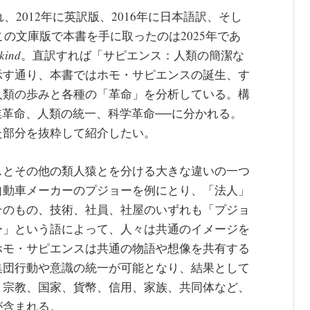
、2012年に英訳版、2016年に日本語訳、そし
この文庫版で本書を手に取ったのは2025年であ
nkind
。直訳すれば「サピエンス：人類の簡潔な
示す通り、本書ではホモ・サピエンスの誕生、す
人類の歩みと各種の「革命」を分析している。構
業革命、人類の統一、科学革命──に分かれる。
た部分を抜粋して紹介したい。
スとその他の類人猿とを分ける大きな違いの一つ
自動車メーカーのプジョーを例にとり、「法人」
そのもの、技術、社員、社屋のいずれも「プジョ
ー」という語によって、人々は共通のイメージを
ホモ・サピエンスは共通の物語や想像を共有する
集団行動や意識の統一が可能となり、結果として
、宗教、国家、貨幣、信用、家族、共同体など、
が含まれる。