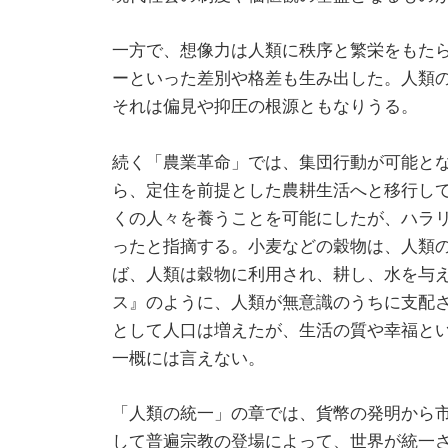
一方で、想像力は人類に秩序と繁栄をもた
ーといった差別や格差も生み出した。人類
それは偏見や抑圧の根源ともなりうる。
続く「農業革命」では、集団行動が可能と
ら、定住を前提とした農耕生活へと移行し
くの人々を養うことを可能にしたが、ハラ
ったと指摘する。小麦などの穀物は、人類
ば、人類は穀物に利用され、耕し、水を与
ス』のように、人類が無意識のうちに支配
として人口は増えたが、生活の質や幸福と
一概には言えない。
「人類の統一」の章では、貨幣の発明から
して普遍宗教の登場によって、世界が統一