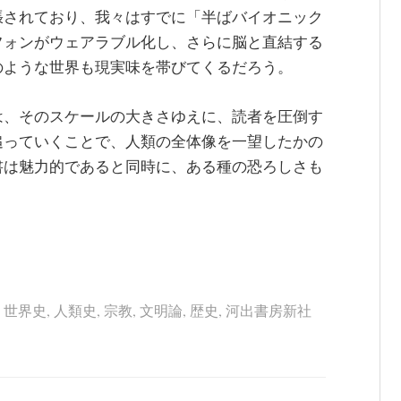
張されており、我々はすでに「半ばバイオニック
フォンがウェアラブル化し、さらに脳と直結する
のような世界も現実味を帯びてくるだろう。
は、そのスケールの大きさゆえに、読者を圧倒す
追っていくことで、人類の全体像を一望したかの
書は魅力的であると同時に、ある種の恐ろしさも
,
世界史
,
人類史
,
宗教
,
文明論
,
歴史
,
河出書房新社