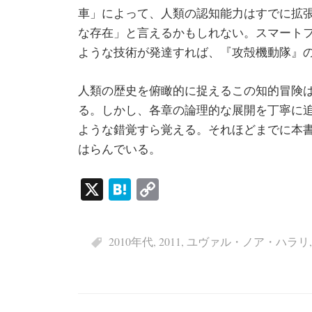
車」によって、人類の認知能力はすでに拡
な存在」と言えるかもしれない。スマート
ような技術が発達すれば、『攻殻機動隊』
人類の歴史を俯瞰的に捉えるこの知的冒険
る。しかし、各章の論理的な展開を丁寧に
ような錯覚すら覚える。それほどまでに本
はらんでいる。
X
H
C
at
op
en
y
2010年代
,
2011
,
ユヴァル・ノア・ハラリ
a
Li
nk