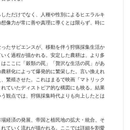
らしただけでなく、人種や性別によるヒエラルキ
の想像力が常に善や真理に導くとは限らず、時に
なったサピエンスが、移動を伴う狩猟採集生活か
ていく過程が描かれる。安定した農耕は、より多
リはここに「穀類の罠」「贅沢な生活の罠」があ
の農耕化によって爆発的に繁栄した。言い換えれ
え、繁殖させた。これはまるで映画『マトリック
されていたディストピア的な構図にも映る。結果
いう観点では、狩猟採集時代よりも向上したとは
市場経済の発展、帝国と植民地の拡大・統合、そ
されていく流れが描かれる。ここでは詳細を割愛