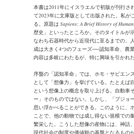
本書は2011年にイスラエルで初版が刊行され
て2023年に文庫版として出版された。私が
る。原題は
Sapiens: A Brief History of Huma
歴史」といったところか。そのタイトルが
なわち石器時代から近現代に至るまでの、
成は大きく4つのフェーズ──認知革命、農
内容は多岐にわたるが、特に興味を引かれ
序盤の「認知革命」では、ホモ・サピエン
として「想像力」を挙げている。たとえば
という想像上の概念を取り上げる。自動車
ー」そのものではない。しかし、「プジョ
思い浮かべることができる。このように、
ことで、他の動物では成し得ない規模での
繁栄した。こうした想像の産物には、神話
現代社会の制度や価値観の基盤となるもの