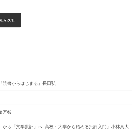
SEARCH
『読書からはじまる』長田弘
俵万智
から「文学批評」へ: 高校・大学から始める批評入門』小林真大