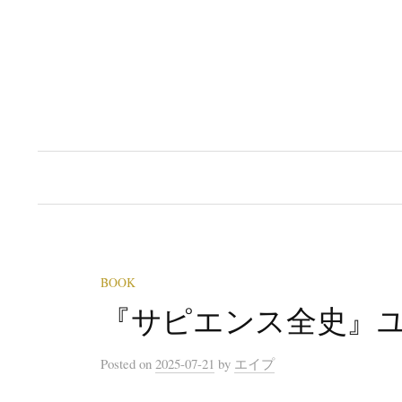
Skip
to
content
BOOK
『サピエンス全史』
Posted
on
2025-07-21
by
エイプ