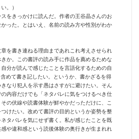
さい。）
ースをきっかけに読んだ。作者の王谷晶さんのお
なかった。とはいえ、名前の読み方や性別がわか
文章を書き連ねる理由まであれこれ考えさせられ
べきか。この書評の読み手に作品を薦めるためな
、自分が読んで感じたことを言語化するための自
も含めて書き記したい。というか、書かざるを得
いきなり犯人を示す愚はさすがに避けたい。そん
での内容だけでも「ネタバレに気をつけるべき仕
。その伏線や読書体験が鮮やかだっただけに、こ
をつけたい。改めて書評の目的というか姿勢を整
をネタバレを気にせず書く。私が感じたことを既
共感や違和感という読後体験の奥行きが生まれれ