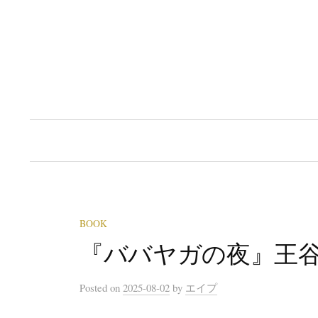
Skip
to
content
BOOK
『ババヤガの夜』王
Posted
on
2025-08-02
by
エイプ