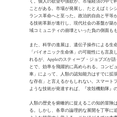
く。個人の欲望や強欲が、市場経済の中で
ことがある。市場が発展し、たとえばミシ
ランス革命へと至った。政治的自由と平等
る技術革新が進行し、現代社会の基盤が築
域コミュニティの崩壊といった負の側面も
また、科学の進展は、遺伝子操作による生
「バイオニック生命体」の可能性にも言及
れるが、Appleのスティーブ・ジョブズ
とで、効率を飛躍的に高められる。コンピ
車」によって、人類の認知能力はすでに拡
な存在」と言えるかもしれない。スマート
ような技術が発達すれば、『攻殻機動隊』
人類の歴史を俯瞰的に捉えるこの知的冒険
る。しかし、各章の論理的な展開を丁寧に