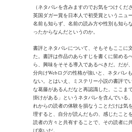
（ネタバレを含みますのでお気をつけくだ
英国ダガー賞を日本人で初受賞というニュ
名前も知らず、名前の読み方や性別も知ら
ったからなんだというのか。
書評とネタバレについて、そもそもここに
た。書評は作品のあらすじを書くに留める
ら、興味をそそる導入であるべきだ。だが
分向けWebログの性格が強いと、ネタバレ
ない。とはいえ、ミステリー小説の書評で
な葛藤があるんだなと再認識した。ここま
掛けがある」というネタバレを含んでいる
れからの読者の体験を損なうことだけは気
理すると、自分が読んだもの、感じたこと
読者の方々と共有することで、その読者に
ば幸いだ。