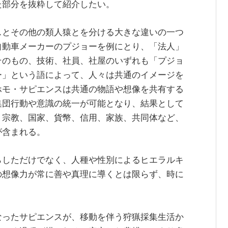
た部分を抜粋して紹介したい。
スとその他の類人猿とを分ける大きな違いの一つ
自動車メーカーのプジョーを例にとり、「法人」
そのもの、技術、社員、社屋のいずれも「プジョ
ー」という語によって、人々は共通のイメージを
ホモ・サピエンスは共通の物語や想像を共有する
集団行動や意識の統一が可能となり、結果として
、宗教、国家、貨幣、信用、家族、共同体など、
が含まれる。
らしただけでなく、人種や性別によるヒエラルキ
の想像力が常に善や真理に導くとは限らず、時に
なったサピエンスが、移動を伴う狩猟採集生活か