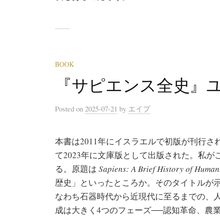
BOOK
『サピエンス全史』
Posted
on
2025-07-21
by
エイプ
本書は2011年にイスラエルで初版が刊行され
て2023年に文庫版として出版された。私が
る。原題は
Sapiens: A Brief History of Huma
歴史」といったところか。そのタイトルが
なわち石器時代から近現代に至るまでの、
成は大きく4つのフェーズ──認知革命、農