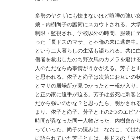
多勢のヤクザにも怯まないほど喧嘩の強い
娘・内樹尚子の護衛にスカウトされる。大
制限・監視され、学校以外の時間、服装に
った「長ドスのマサ」と不倫の末に逃走中
という二人暮らしの生活も語られる。共に
傷者を救出したのち野次馬のカメラを避け
人のただならぬ事情がうかがえる。芳子と
と思われる。依子と尚子は次第にお互いの
とマサの居場所が見つかったと一報が入り
と正の家に追手が迫る。芳子は必死に刺客
だから強いのかな？と思ったら、明かされる
まり、依子と尚子、芳子と正の2つのエピ
時間が異なった同一人物だった。内樹會から
っていった。尚子の読みは「なおこ」では
に語られていた芳子と正は、長ドスの「マ