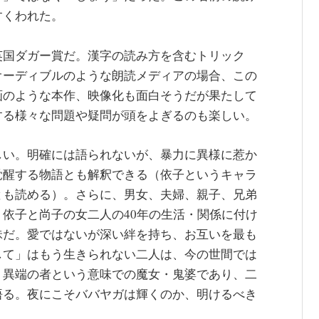
すくわれた。
英国ダガー賞だ。漢字の読み方を含むトリック
オーディブルのような朗読メディアの場合、この
画のような本作、映像化も面白そうだが果たして
する様々な問題や疑問が頭をよぎるのも楽しい。
しい。明確には語られないが、暴力に異様に惹か
覚醒する物語とも解釈できる（依子というキャラ
とも読める）。さらに、男女、夫婦、親子、兄弟
依子と尚子の女二人の40年の生活・関係に付け
昧だ。愛ではないが深い絆を持ち、お互いを最も
して」はもう生きられない二人は、今の世間では
、異端の者という意味での魔女・鬼婆であり、二
悟る。夜にこそババヤガは輝くのか、明けるべき