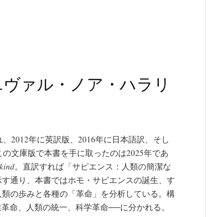
ユヴァル・ノア・ハラリ
、2012年に英訳版、2016年に日本語訳、そし
この文庫版で本書を手に取ったのは2025年であ
nkind
。直訳すれば「サピエンス：人類の簡潔な
示す通り、本書ではホモ・サピエンスの誕生、す
人類の歩みと各種の「革命」を分析している。構
業革命、人類の統一、科学革命──に分かれる。