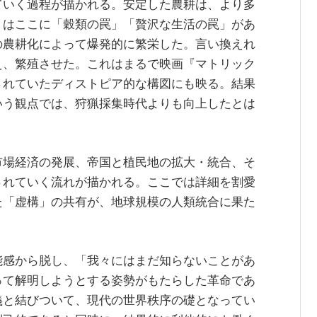
ていく過程が描かれる。安定した農耕は、より多
リはここに「穀類の罠」「贅沢な生活の罠」があ
の農耕化によって爆発的に繁栄した。言い換えれ
え、繁殖させた。これはまるで映画『マトリック
されていたディストピア的な構図にも映る。結果
いう観点では、狩猟採集時代よりも向上したとは
市場経済の発展、帝国と植民地の拡大・統合、そ
されていく流れが描かれる。ここでは詳細を割愛
た「虚構」の共有が、地球規模の人類統合に果た
能感から脱し、「我々にはまだ知らないことがあ
って解明しようとする姿勢がもたらした革命であ
義と結びついて、現代の世界秩序の礎となってい