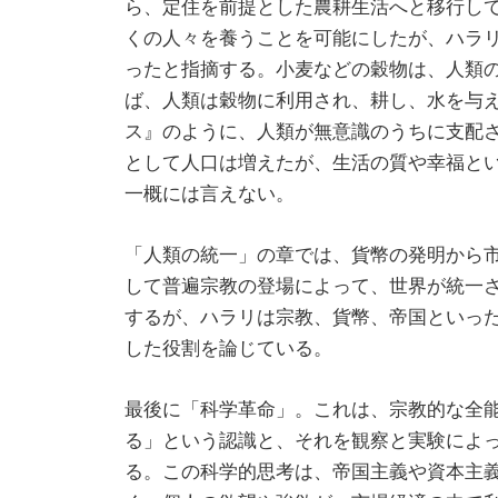
ら、定住を前提とした農耕生活へと移行し
くの人々を養うことを可能にしたが、ハラ
ったと指摘する。小麦などの穀物は、人類
ば、人類は穀物に利用され、耕し、水を与
ス』のように、人類が無意識のうちに支配
として人口は増えたが、生活の質や幸福と
一概には言えない。
「人類の統一」の章では、貨幣の発明から
して普遍宗教の登場によって、世界が統一
するが、ハラリは宗教、貨幣、帝国といっ
した役割を論じている。
最後に「科学革命」。これは、宗教的な全
る」という認識と、それを観察と実験によ
る。この科学的思考は、帝国主義や資本主