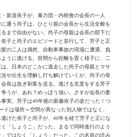
女・新道依子が、暴力団・内樹會の会長の一人
学に通う尚子は、ひとり親の会長から生活全般を
至るまで自由がない。尚子の母親は会長の部下だ
。依子と尚子のエピソードと並行して、芳子と正
白髪の二人は偶然、自動車事故の現場に遭遇、負
るように逃げる。世間から距離を置く様子に、二
正は、日本のどこかに逃走した尚子の母親とマサ
状況や出生を理解し打ち解けていくが、尚子の母
、会長は急ぎ刺客を送る。逃げる支度をする芳子
と争うが、あれ？めっぽう強い。さすが会長の妻
事実。芳子は40年後の新藤依子の姿だった！つ
ソードは場所＝空間が異なった別人物ではなく、
逃げた依子と尚子が、40年を経て芳子と正にな
なく「しょうこ」だった。まるで同時進行のよう
サ」ではなく「しょう」だった。この名前の読み