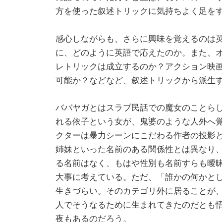
方を使った叙述トリックに気持ちよく足を
感心しながらも、さらに興味を覚えるのは
に、どのように英語で応えたのか。また、
レトリックは成立するのか？アクション映
可能か？などなど、叙述トリックから派生
ババヤガとはスラブ民話での魔女のことら
れる依子という女が、鬼婆のような人外へ
クターは暴力シーンにこだわる作者の投影
姉妹といった名前のある関係性とは異なり、
る名前はなく、もはや性別も名前すらも曖
大事に考えている。ただ、「誰かの何かと
生きづらい。そのカテゴリ外に居ることが
人でそうなるために生まれてきたのだとも
夜もあるのだろう。