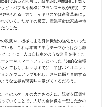
利己的であると同時に、結果的に利他的にも働く
シッピ・バブルを契機にフランス王政が破綻、フ
が獲得される一方で、イギリスでは産業革命によ
かれていく。だがその反面、産業革命は家族や地
もたらした。
命の改変や、機械による身体機能の強化といった
している。これは本書の中心テーマからは少し離
が語ったように、人は自転車のような道具を使うこ
ューターやスマートフォンといった「知的な自転
張されており、我々はすでに「半ばバイオニック
フォンがウェアラブル化し、さらに脳と直結する
のような世界も現実味を帯びてくるだろう。
は、そのスケールの大きさゆえに、読者を圧倒す
追っていくことで、人類の全体像を一望したかの