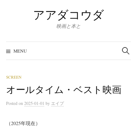
Skip
アアダコウダ
to
content
映画と本と
Search
for:
MENU
SCREEN
オールタイム・ベスト映画
Posted
on
2025-01-01
by
エイプ
（2025年現在）