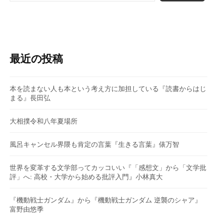
最近の投稿
本を読まない人も本という考え方に加担している『読書からはじ
まる』長田弘
大相撲令和八年夏場所
風呂キャンセル界隈も肯定の言葉『生きる言葉』俵万智
世界を変革する文学部ってカッコいい『「感想文」から「文学批
評」へ: 高校・大学から始める批評入門』小林真大
『機動戦士ガンダム』から『機動戦士ガンダム 逆襲のシャア』
富野由悠季