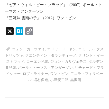
『ゼア・ウィル・ビー・ブラッド』（2007）ポール・ト
ーマス・アンダーソン
『三姉妹 雲南の子』（2012）ワン・ビン
X
H
C
at
op
en
y
ウォン・カーウァイ
,
エドワード・ヤン
,
エミール・クス
a
Li
トリッツァ
,
クエンティン・タランティーノ
,
クリント・イー
nk
ストウッド
,
コーエン兄弟
,
ジョン・カサヴェテス
,
ダルデン
ヌ兄弟
,
ポール・トーマス・アンダーソン
,
リチャード・フラ
イシャー
,
ロブ・ライナー
,
ワン・ビン
,
二コラ・フィリベー
ル
,
増村保造
,
小津安二郎
,
黒沢清