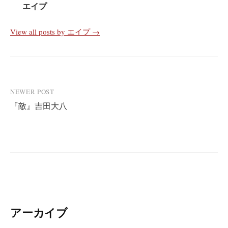
エイプ
View all posts by エイプ →
Post
NEWER POST
『敵』吉田大八
navigation
アーカイブ