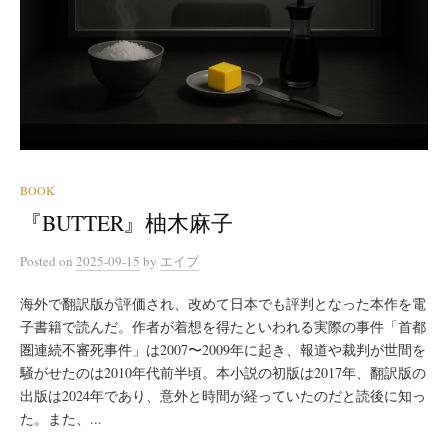
BOOK
『BUTTER』柚木麻子
Posted
on
2025-09-15
by
エイプ
海外で翻訳版が評価され、改めて日本でも評判となった本作を電
子書籍で読んだ。作者が着想を得たといわれる実際の事件「首都
圏連続不審死事件」は2007〜2009年に起き、報道や裁判が世間を
騒がせたのは2010年代前半頃。本小説の初版は2017年、翻訳版の
出版は2024年であり、意外と時間が経っていたのだと読後に知っ
た。また、...