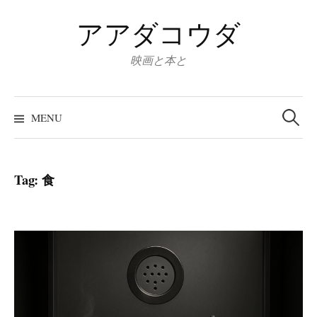
Skip
アアダコウダ
to
content
映画と本と
Search
for:
MENU
Tag:
食