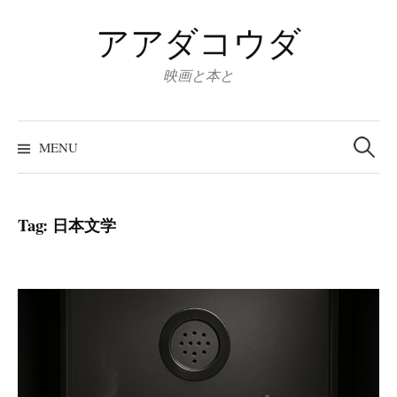
Skip
アアダコウダ
to
content
映画と本と
Search
for:
MENU
Tag:
日本文学