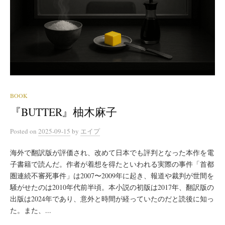
BOOK
『BUTTER』柚木麻子
Posted
on
2025-09-15
by
エイプ
海外で翻訳版が評価され、改めて日本でも評判となった本作を電
子書籍で読んだ。作者が着想を得たといわれる実際の事件「首都
圏連続不審死事件」は2007〜2009年に起き、報道や裁判が世間を
騒がせたのは2010年代前半頃。本小説の初版は2017年、翻訳版の
出版は2024年であり、意外と時間が経っていたのだと読後に知っ
た。また、...