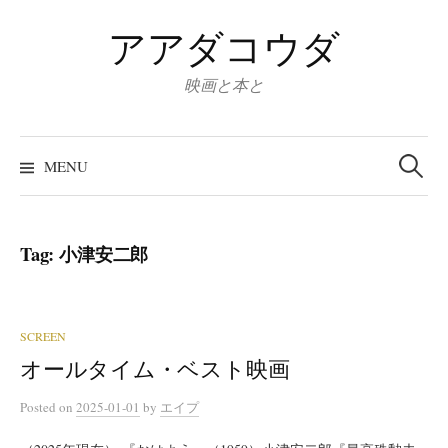
Skip
アアダコウダ
to
content
映画と本と
Search
for:
MENU
Tag:
小津安二郎
SCREEN
オールタイム・ベスト映画
Posted
on
2025-01-01
by
エイプ