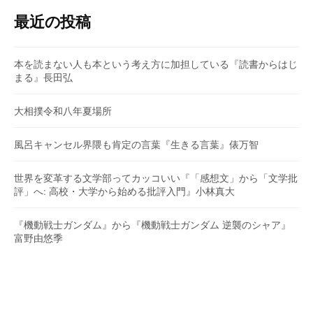
最近の投稿
本を読まない人も本という考え方に加担している『読書からはじ
まる』長田弘
大相撲令和八年夏場所
風呂キャンセル界隈も肯定の言葉『生きる言葉』俵万智
世界を変革する文学部ってカッコいい『「感想文」から「文学批
評」へ: 高校・大学から始める批評入門』小林真大
『機動戦士ガンダム』から『機動戦士ガンダム 逆襲のシャア』
富野由悠季