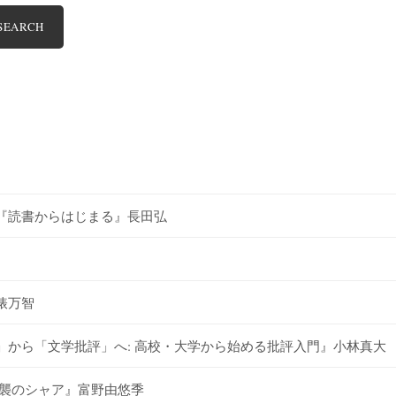
SEARCH
『読書からはじまる』長田弘
俵万智
から「文学批評」へ: 高校・大学から始める批評入門』小林真大
逆襲のシャア』富野由悠季