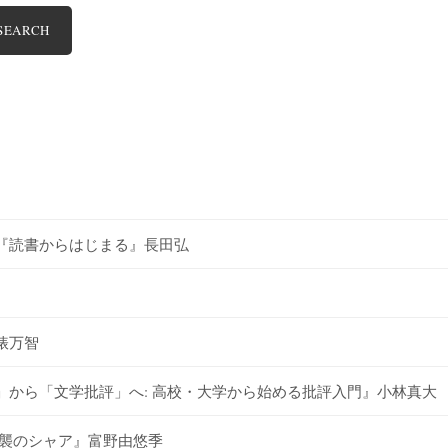
SEARCH
『読書からはじまる』長田弘
俵万智
から「文学批評」へ: 高校・大学から始める批評入門』小林真大
逆襲のシャア』富野由悠季