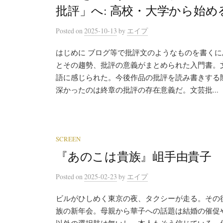
批評」へ: 高校・大学から始
Posted
on
2025-10-13
by
エイプ
はじめに ブログ等で批評文のようなものを書く
とその趨勢、批評の意義がまとめられた入門書。
語に感じられた。今後作品の批評を読み書きする
深かったのは終章の批評の存在意義だ。文芸批...
SCREEN
『あのこは貴族』岨手由貴子
Posted
on
2025-02-23
by
エイプ
ビルがひしめく東京の夜、タクシーが走る。その
族の新年会。母親から華子への話題は結婚の催促