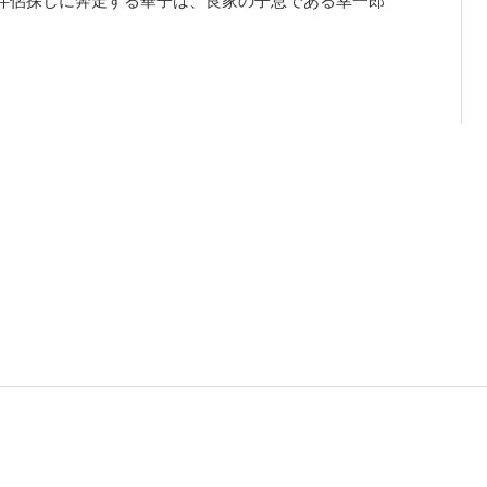
伴侶探しに奔走する華子は、良家の子息である幸一郎