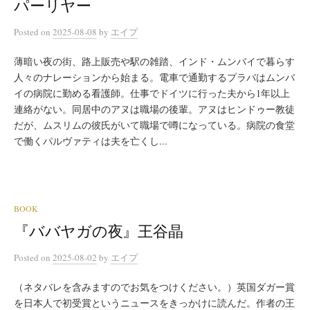
パーリヤー
Posted
on
2025-08-08
by
エイプ
薄暗い夜の街、路上販売や駅の雑踏、インド・ムンバイで暮らす
人々のナレーションから始まる。電車で通勤するプラバはムンバ
イの病院に勤める看護師。仕事でドイツに行った夫から1年以上
連絡がない。同居中のアヌは職場の後輩。アヌはヒンドゥー教徒
だが、ムスリムの彼氏がいて職場で噂になっている。病院の食堂
で働くパルヴァティは夫を亡くし...
BOOK
『ババヤガの夜』王谷晶
Posted
on
2025-08-02
by
エイプ
（ネタバレを含みますのでお気をつけください。）英国ダガー賞
を日本人で初受賞というニュースをきっかけに読んだ。作者の王