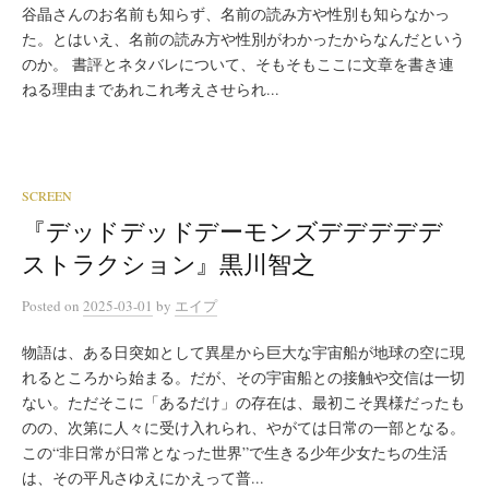
谷晶さんのお名前も知らず、名前の読み方や性別も知らなかっ
た。とはいえ、名前の読み方や性別がわかったからなんだという
のか。 書評とネタバレについて、そもそもここに文章を書き連
ねる理由まであれこれ考えさせられ...
SCREEN
『デッドデッドデーモンズデデデデデ
ストラクション』黒川智之
Posted
on
2025-03-01
by
エイプ
物語は、ある日突如として異星から巨大な宇宙船が地球の空に現
れるところから始まる。だが、その宇宙船との接触や交信は一切
ない。ただそこに「あるだけ」の存在は、最初こそ異様だったも
のの、次第に人々に受け入れられ、やがては日常の一部となる。
この“非日常が日常となった世界”で生きる少年少女たちの生活
は、その平凡さゆえにかえって普...