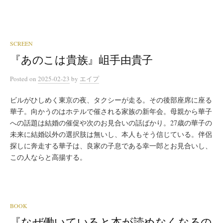
SCREEN
『あのこは貴族』岨手由貴子
Posted
on
2025-02-23
by
エイプ
ビルがひしめく東京の夜、タクシーが走る。その後部座席に座る
華子。向かうのはホテルで催される家族の新年会。母親から華子
への話題は結婚の催促や次のお見合いの話ばかり。27歳の華子の
未来に結婚以外の選択肢は無いし、本人もそう信じている。伴侶
探しに奔走する華子は、良家の子息である幸一郎とお見合いし、
この人ならと高揚する。
BOOK
『なぜ働いていると本が読めなくなるの