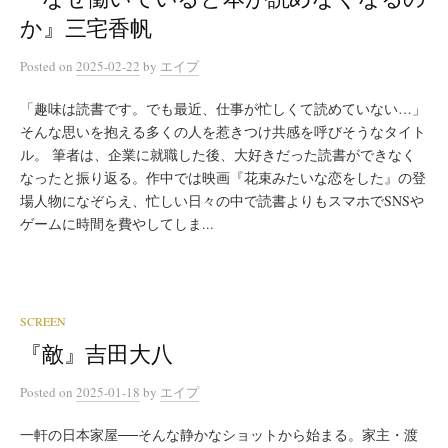
か』三宅香帆
Posted
on
2025-02-22
by
エイプ
「趣味は読書です。でも最近、仕事が忙しくて読めていない…」
そんな思いを抱える多くの人を惹きつけ共感を呼びそうなタイト
ル。 筆者は、企業に就職した後、大好きだった読書ができなく
なったと振り返る。作中では映画『花束みたいな恋をした』の登
場人物になぞらえ、忙しい日々の中で読書よりもスマホでSNSや
ゲームに時間を費やしてしま...
SCREEN
『敵』吉田大八
Posted
on
2025-01-18
by
エイプ
一軒の日本家屋──そんな静かなショットから始まる。家主・渡