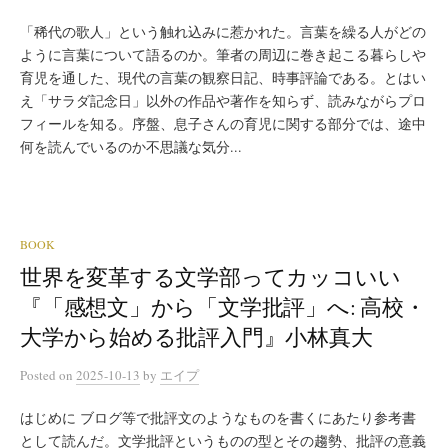
「稀代の歌人」という触れ込みに惹かれた。言葉を繰る人がどの
ように言葉について語るのか。筆者の周辺に巻き起こる暮らしや
育児を通した、現代の言葉の観察日記、時事評論である。とはい
え「サラダ記念日」以外の作品や著作を知らず、読みながらプロ
フィールを知る。序盤、息子さんの育児に関する部分では、途中
何を読んでいるのか不思議な気分...
BOOK
世界を変革する文学部ってカッコいい
『「感想文」から「文学批評」へ: 高校・
大学から始める批評入門』小林真大
Posted
on
2025-10-13
by
エイプ
はじめに ブログ等で批評文のようなものを書くにあたり参考書
として読んだ。文学批評というものの型とその趨勢、批評の意義