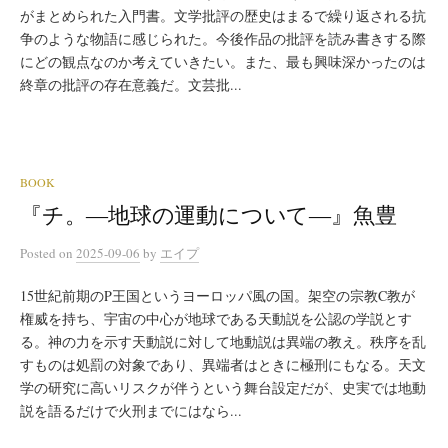
がまとめられた入門書。文学批評の歴史はまるで繰り返される抗
争のような物語に感じられた。今後作品の批評を読み書きする際
にどの観点なのか考えていきたい。また、最も興味深かったのは
終章の批評の存在意義だ。文芸批...
BOOK
『チ。―地球の運動について―』魚豊
Posted
on
2025-09-06
by
エイプ
15世紀前期のP王国というヨーロッパ風の国。架空の宗教C教が
権威を持ち、宇宙の中心が地球である天動説を公認の学説とす
る。神の力を示す天動説に対して地動説は異端の教え。秩序を乱
すものは処罰の対象であり、異端者はときに極刑にもなる。天文
学の研究に高いリスクが伴うという舞台設定だが、史実では地動
説を語るだけで火刑までにはなら...