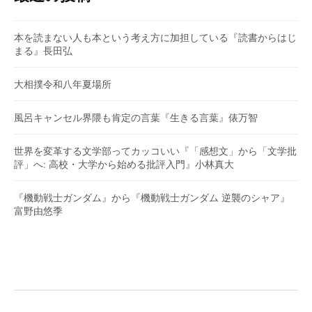
本を読まない人も本という考え方に加担している『読書からはじ
まる』長田弘
大相撲令和八年夏場所
風呂キャンセル界隈も肯定の言葉『生きる言葉』俵万智
世界を変革する文学部ってカッコいい『「感想文」から「文学批
評」へ: 高校・大学から始める批評入門』小林真大
『機動戦士ガンダム』から『機動戦士ガンダム 逆襲のシャア』
富野由悠季