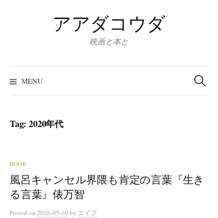
Skip
アアダコウダ
to
content
映画と本と
Search
for:
MENU
Tag:
2020年代
BOOK
風呂キャンセル界隈も肯定の言葉『生き
る言葉』俵万智
Posted
on
2026-05-10
by
エイプ