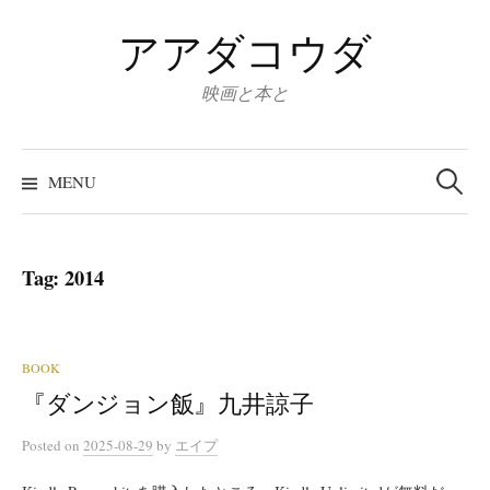
Skip
アアダコウダ
to
content
映画と本と
Search
for:
MENU
Tag:
2014
BOOK
『ダンジョン飯』九井諒子
Posted
on
2025-08-29
by
エイプ