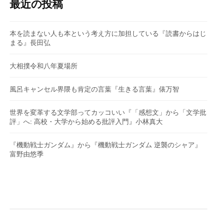
最近の投稿
本を読まない人も本という考え方に加担している『読書からはじ
まる』長田弘
大相撲令和八年夏場所
風呂キャンセル界隈も肯定の言葉『生きる言葉』俵万智
世界を変革する文学部ってカッコいい『「感想文」から「文学批
評」へ: 高校・大学から始める批評入門』小林真大
『機動戦士ガンダム』から『機動戦士ガンダム 逆襲のシャア』
富野由悠季