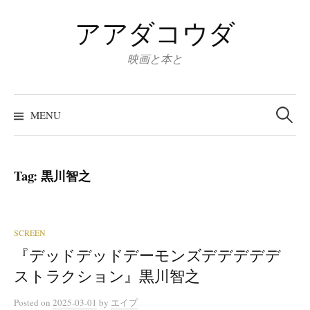
Skip
アアダコウダ
to
content
映画と本と
Search
for:
MENU
Tag:
黒川智之
SCREEN
『デッドデッドデーモンズデデデデデ
ストラクション』黒川智之
Posted
on
2025-03-01
by
エイプ