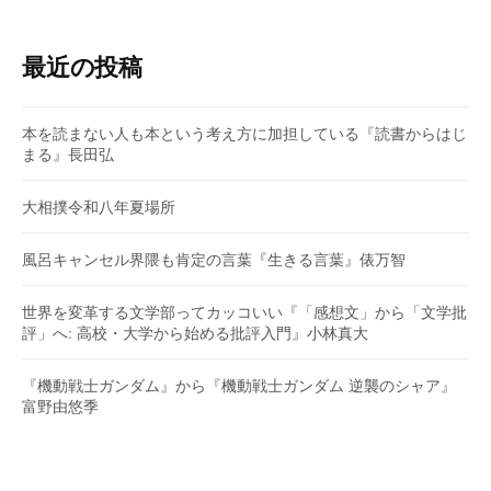
最近の投稿
本を読まない人も本という考え方に加担している『読書からはじ
まる』長田弘
大相撲令和八年夏場所
風呂キャンセル界隈も肯定の言葉『生きる言葉』俵万智
世界を変革する文学部ってカッコいい『「感想文」から「文学批
評」へ: 高校・大学から始める批評入門』小林真大
『機動戦士ガンダム』から『機動戦士ガンダム 逆襲のシャア』
富野由悠季