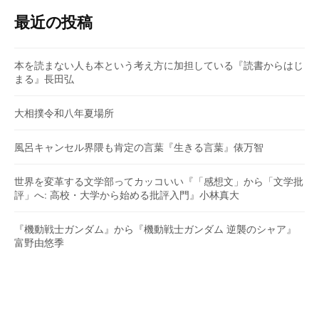
最近の投稿
本を読まない人も本という考え方に加担している『読書からはじ
まる』長田弘
大相撲令和八年夏場所
風呂キャンセル界隈も肯定の言葉『生きる言葉』俵万智
世界を変革する文学部ってカッコいい『「感想文」から「文学批
評」へ: 高校・大学から始める批評入門』小林真大
『機動戦士ガンダム』から『機動戦士ガンダム 逆襲のシャア』
富野由悠季