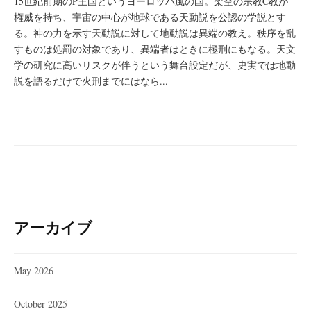
15世紀前期のP王国というヨーロッパ風の国。架空の宗教C教が
権威を持ち、宇宙の中心が地球である天動説を公認の学説とす
る。神の力を示す天動説に対して地動説は異端の教え。秩序を乱
すものは処罰の対象であり、異端者はときに極刑にもなる。天文
学の研究に高いリスクが伴うという舞台設定だが、史実では地動
説を語るだけで火刑までにはなら...
アーカイブ
May 2026
October 2025