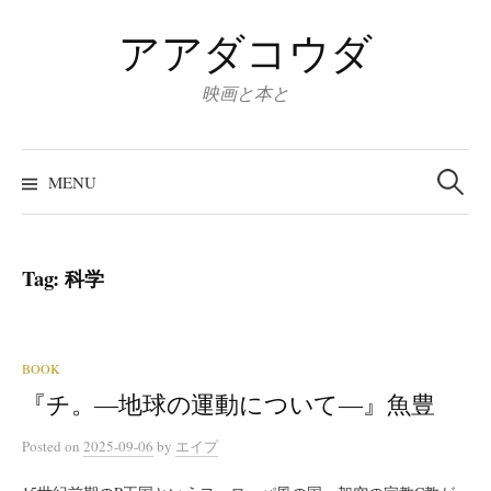
Skip
アアダコウダ
to
content
映画と本と
Search
for:
MENU
Tag:
科学
BOOK
『チ。―地球の運動について―』魚豊
Posted
on
2025-09-06
by
エイプ