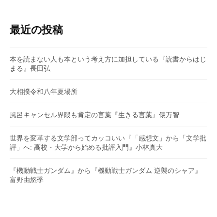
最近の投稿
本を読まない人も本という考え方に加担している『読書からはじ
まる』長田弘
大相撲令和八年夏場所
風呂キャンセル界隈も肯定の言葉『生きる言葉』俵万智
世界を変革する文学部ってカッコいい『「感想文」から「文学批
評」へ: 高校・大学から始める批評入門』小林真大
『機動戦士ガンダム』から『機動戦士ガンダム 逆襲のシャア』
富野由悠季