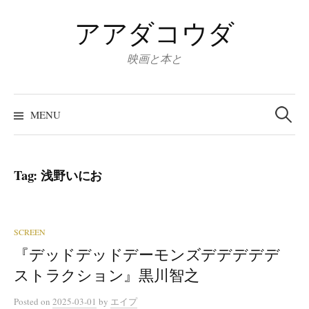
Skip
アアダコウダ
to
content
映画と本と
Search
for:
MENU
Tag:
浅野いにお
SCREEN
『デッドデッドデーモンズデデデデデ
ストラクション』黒川智之
Posted
on
2025-03-01
by
エイプ