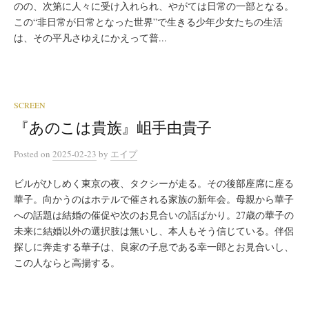
のの、次第に人々に受け入れられ、やがては日常の一部となる。
この“非日常が日常となった世界”で生きる少年少女たちの生活
は、その平凡さゆえにかえって普...
SCREEN
『あのこは貴族』岨手由貴子
Posted
on
2025-02-23
by
エイプ
ビルがひしめく東京の夜、タクシーが走る。その後部座席に座る
華子。向かうのはホテルで催される家族の新年会。母親から華子
への話題は結婚の催促や次のお見合いの話ばかり。27歳の華子の
未来に結婚以外の選択肢は無いし、本人もそう信じている。伴侶
探しに奔走する華子は、良家の子息である幸一郎とお見合いし、
この人ならと高揚する。