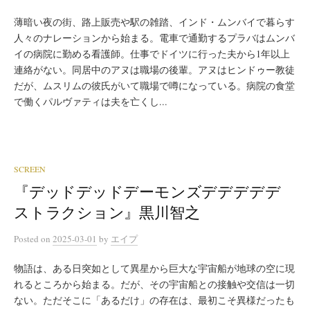
薄暗い夜の街、路上販売や駅の雑踏、インド・ムンバイで暮らす
人々のナレーションから始まる。電車で通勤するプラバはムンバ
イの病院に勤める看護師。仕事でドイツに行った夫から1年以上
連絡がない。同居中のアヌは職場の後輩。アヌはヒンドゥー教徒
だが、ムスリムの彼氏がいて職場で噂になっている。病院の食堂
で働くパルヴァティは夫を亡くし...
SCREEN
『デッドデッドデーモンズデデデデデ
ストラクション』黒川智之
Posted
on
2025-03-01
by
エイプ
物語は、ある日突如として異星から巨大な宇宙船が地球の空に現
れるところから始まる。だが、その宇宙船との接触や交信は一切
ない。ただそこに「あるだけ」の存在は、最初こそ異様だったも