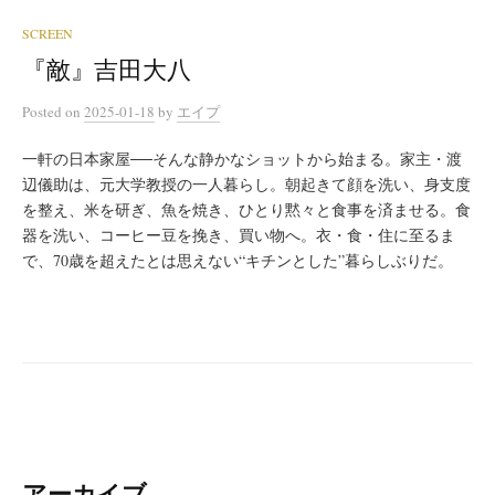
SCREEN
『敵』吉田大八
Posted
on
2025-01-18
by
エイプ
一軒の日本家屋──そんな静かなショットから始まる。家主・渡
辺儀助は、元大学教授の一人暮らし。朝起きて顔を洗い、身支度
を整え、米を研ぎ、魚を焼き、ひとり黙々と食事を済ませる。食
器を洗い、コーヒー豆を挽き、買い物へ。衣・食・住に至るま
で、70歳を超えたとは思えない“キチンとした”暮らしぶりだ。
アーカイブ