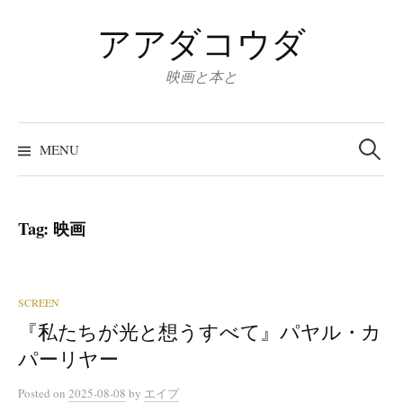
Skip
アアダコウダ
to
content
映画と本と
Search
for:
MENU
Tag:
映画
SCREEN
『私たちが光と想うすべて』パヤル・カ
パーリヤー
Posted
on
2025-08-08
by
エイプ