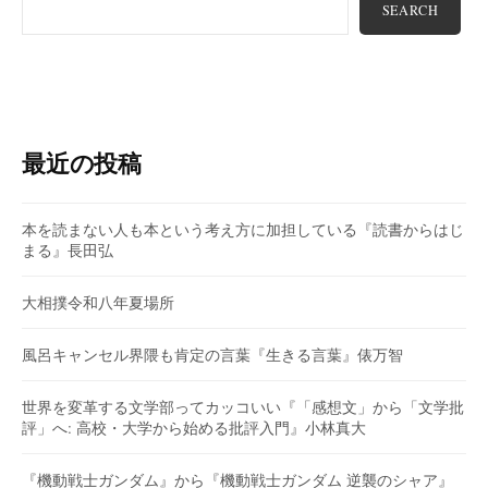
SEARCH
最近の投稿
本を読まない人も本という考え方に加担している『読書からはじ
まる』長田弘
大相撲令和八年夏場所
風呂キャンセル界隈も肯定の言葉『生きる言葉』俵万智
世界を変革する文学部ってカッコいい『「感想文」から「文学批
評」へ: 高校・大学から始める批評入門』小林真大
『機動戦士ガンダム』から『機動戦士ガンダム 逆襲のシャア』