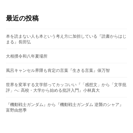
最近の投稿
本を読まない人も本という考え方に加担している『読書からはじ
まる』長田弘
大相撲令和八年夏場所
風呂キャンセル界隈も肯定の言葉『生きる言葉』俵万智
世界を変革する文学部ってカッコいい『「感想文」から「文学批
評」へ: 高校・大学から始める批評入門』小林真大
『機動戦士ガンダム』から『機動戦士ガンダム 逆襲のシャア』
富野由悠季