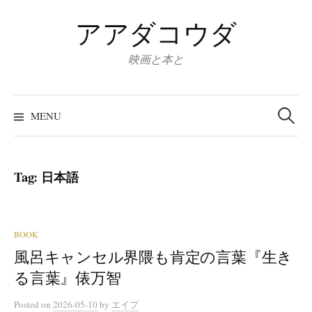
Skip
アアダコウダ
to
content
映画と本と
Search
for:
MENU
Tag:
日本語
BOOK
風呂キャンセル界隈も肯定の言葉『生き
る言葉』俵万智
Posted
on
2026-05-10
by
エイプ