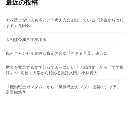
最近の投稿
本を読まない人も本という考え方に加担している『読書からはじ
まる』長田弘
大相撲令和八年夏場所
風呂キャンセル界隈も肯定の言葉『生きる言葉』俵万智
世界を変革する文学部ってカッコいい『「感想文」から「文学批
評」へ: 高校・大学から始める批評入門』小林真大
『機動戦士ガンダム』から『機動戦士ガンダム 逆襲のシャア』
富野由悠季