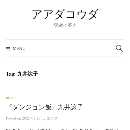
Skip
アアダコウダ
to
content
映画と本と
Search
for:
MENU
Tag:
九井諒子
BOOK
『ダンジョン飯』九井諒子
Posted
on
2025-08-29
by
エイプ