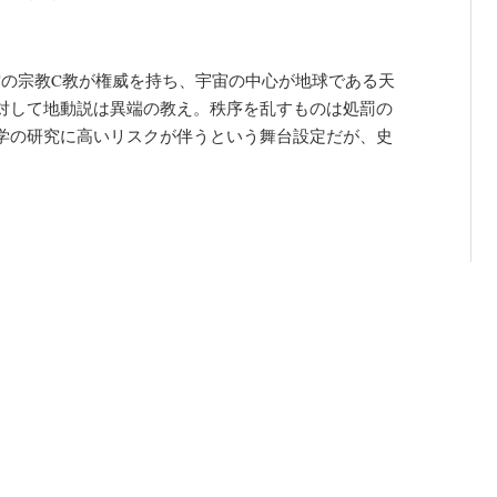
空の宗教C教が権威を持ち、宇宙の中心が地球である天
対して地動説は異端の教え。秩序を乱すものは処罰の
学の研究に高いリスクが伴うという舞台設定だが、史