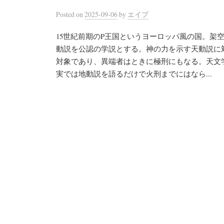
Posted
on
2025-09-06
by
エイプ
15世紀前期のP王国というヨーロッパ風の国。架
動説を公認の学説とする。神の力を示す天動説に
対象であり、異端者はときに極刑にもなる。天文
実では地動説を語るだけで火刑までにはなら...