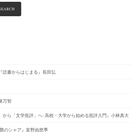
SEARCH
『読書からはじまる』長田弘
俵万智
から「文学批評」へ: 高校・大学から始める批評入門』小林真大
逆襲のシャア』富野由悠季