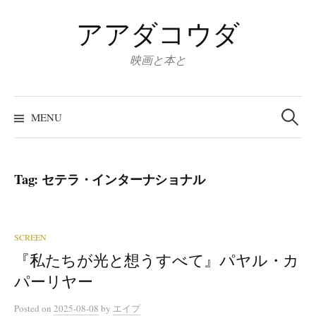
Skip
アアダコウダ
to
content
映画と本と
Search
for:
MENU
Tag:
セテラ・インターナショナル
SCREEN
『私たちが光と想うすべて』パヤル・カ
パーリヤー
Posted
on
2025-08-08
by
エイプ