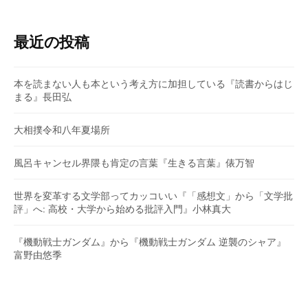
最近の投稿
本を読まない人も本という考え方に加担している『読書からはじ
まる』長田弘
大相撲令和八年夏場所
風呂キャンセル界隈も肯定の言葉『生きる言葉』俵万智
世界を変革する文学部ってカッコいい『「感想文」から「文学批
評」へ: 高校・大学から始める批評入門』小林真大
『機動戦士ガンダム』から『機動戦士ガンダム 逆襲のシャア』
富野由悠季