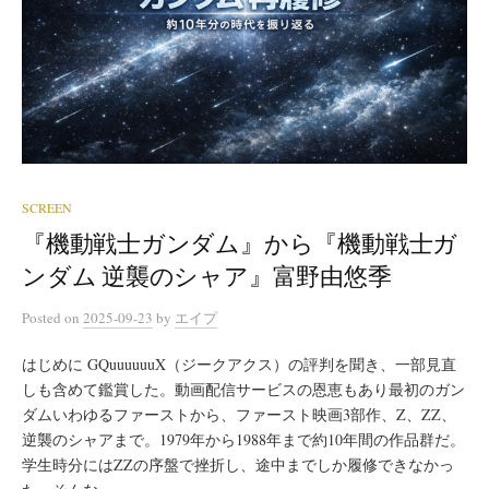
SCREEN
『機動戦士ガンダム』から『機動戦士ガ
ンダム 逆襲のシャア』富野由悠季
Posted
on
2025-09-23
by
エイプ
はじめに GQuuuuuuX（ジークアクス）の評判を聞き、一部見直
しも含めて鑑賞した。動画配信サービスの恩恵もあり最初のガン
ダムいわゆるファーストから、ファースト映画3部作、Z、ZZ、
逆襲のシャアまで。1979年から1988年まで約10年間の作品群だ。
学生時分にはZZの序盤で挫折し、途中までしか履修できなかっ