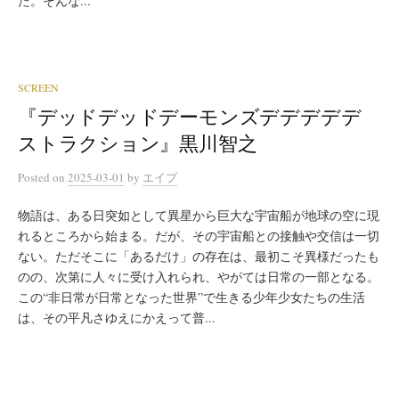
た。そんな...
SCREEN
『デッドデッドデーモンズデデデデデ
ストラクション』黒川智之
Posted
on
2025-03-01
by
エイプ
物語は、ある日突如として異星から巨大な宇宙船が地球の空に現
れるところから始まる。だが、その宇宙船との接触や交信は一切
ない。ただそこに「あるだけ」の存在は、最初こそ異様だったも
のの、次第に人々に受け入れられ、やがては日常の一部となる。
この“非日常が日常となった世界”で生きる少年少女たちの生活
は、その平凡さゆえにかえって普...