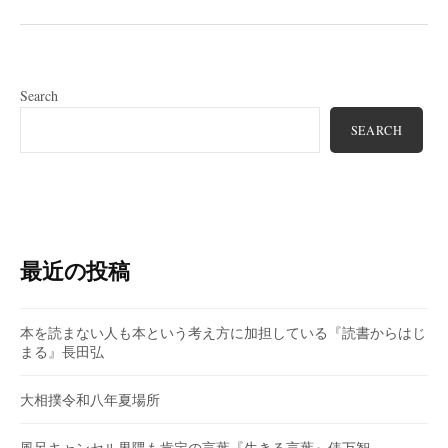
Search
SEARCH
最近の投稿
本を読まない人も本という考え方に加担している『読書からはじ
まる』長田弘
大相撲令和八年夏場所
風呂キャンセル界隈も肯定の言葉『生きる言葉』俵万智