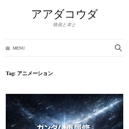
Skip
アアダコウダ
to
content
映画と本と
Search
for:
MENU
Tag:
アニメーション